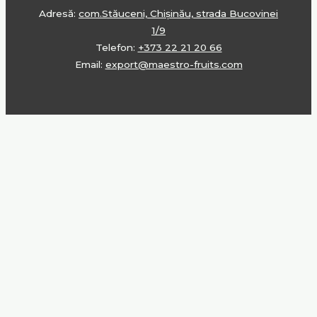
Adresă:
com.Stăuceni, Chișinău, strada Bucovinei
1/9
Telefon:
+373 22 21 20 66
Email:
export@maestro-fruits.com